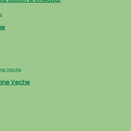
he
aine Veche