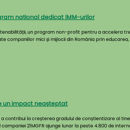
rogram național dedicat IMM-urilor
stenabilității, un program non-profit pentru a accelera 
e companiilor mici și mijlocii din România prin educarea, 
de un impact neașteptat
contribui la creșterea gradului de conștientizare al tineri
 campaniei 21MGFR ajunge lunar la peste 4.800 de interna