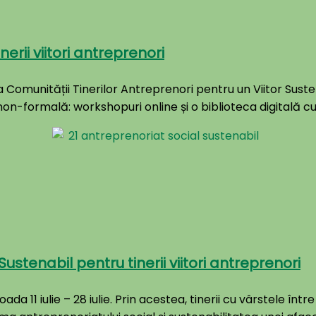
erii viitori antreprenori
a Comunității Tinerilor Antreprenori pentru un Viitor Suste
n-formală: workshopuri online și o biblioteca digitală cu
ustenabil pentru tinerii viitori antreprenori
da 11 iulie – 28 iulie. Prin acestea, tinerii cu vârstele înt