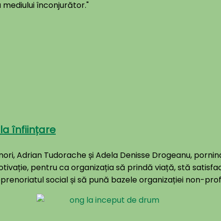
 mediului înconjurător."
a înființare
prenori, Adrian Tudorache și Adela Denisse Drogeanu, porni
tivație, pentru ca organizația să prindă viață, stă satisfa
prenoriatul social și să pună bazele organizației non-prof