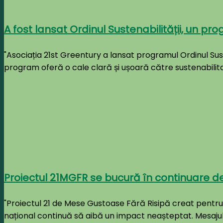
A fost lansat Ordinul Sustenabilității, un p
"Asociația 21st Greentury a lansat programul Ordinul Su
program oferă o cale clară și ușoară către sustenabilitat
Proiectul 21MGFR se bucură în continuare 
"Proiectul 21 de Mese Gustoase Fără Risipă creat pentru a 
național continuă să aibă un impact neașteptat. Mesajul