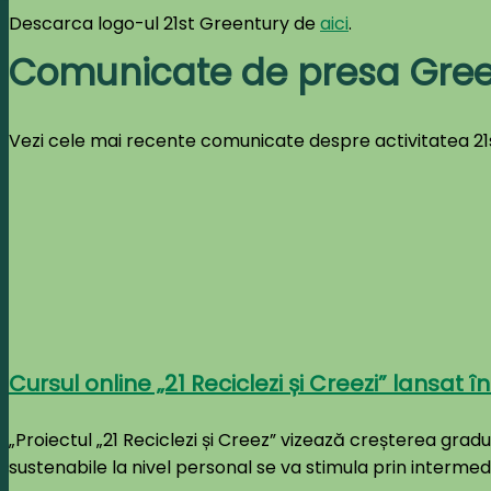
Descarca logo-ul 21st Greentury de
aici
.
Comunicate de presa Gree
Vezi cele mai recente comunicate despre activitatea 21
Cursul online „21 Reciclezi și Creezi” lansat î
„Proiectul „21 Reciclezi și Creez” vizează creșterea gradul
sustenabile la nivel personal se va stimula prin intermedi