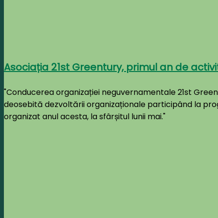
Asociația 21st Greentury, primul an de activ
"Conducerea organizației neguvernamentale 21st Greentu
deosebită dezvoltării organizaționale participând la pr
organizat anul acesta, la sfârșitul lunii mai."