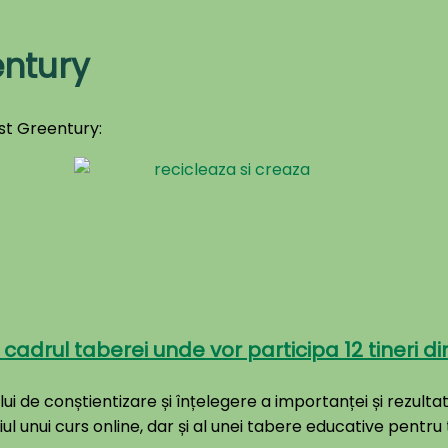
ntury
st Greentury:
n cadrul taberei unde vor participa 12 tineri din
ui de conștientizare și înțelegere a importanței și rezultat
ul unui curs online, dar și al unei tabere educative pentru 