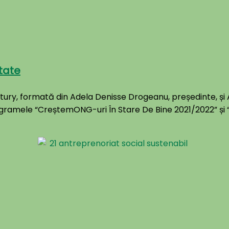
itate
ry, formată din Adela Denisse Drogeanu, președinte, și A
ogramele “CreștemONG-uri În Stare De Bine 2021/2022” și 