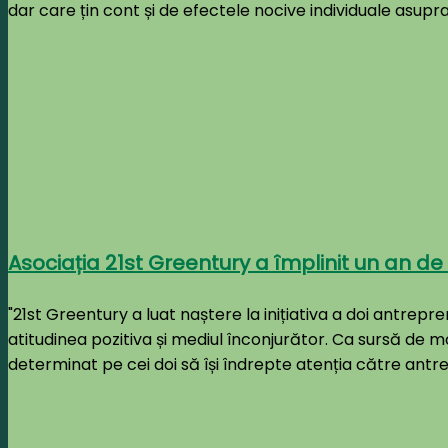
dar care țin cont și de efectele nocive individuale asupra
Asociația 21st Greentury a împlinit un an de l
"21st Greentury a luat naștere la inițiativa a doi antre
atitudinea pozitiva și mediul înconjurător. Ca sursă de mo
determinat pe cei doi să își îndrepte atenția către antre