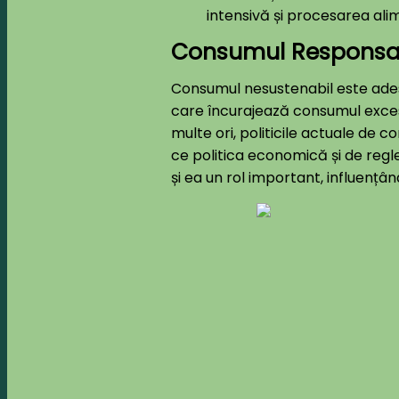
intensivă și procesarea alim
Consumul Responsabi
Consumul nesustenabil este ades
care încurajează consumul excesi
multe ori, politicile actuale de
ce politica economică și de reg
și ea un rol important, influențân