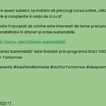
e acest subiect, te invităm să parcurgi cursul online „Viit
 și conștiente în viața de zi cu zi”.
oate fi accesat de oricine este interesat de teme precum b
enabilitate în afaceri și orașe sustenabile.
rul-nostru-dezvoltarea-sustenabila/
oltarea Sustenabilă” este finanțat prin programul Start ON
or Tomorrow.
ferenta #KauflandRomania #ActforTomorrow
#desprem
23 */ ...