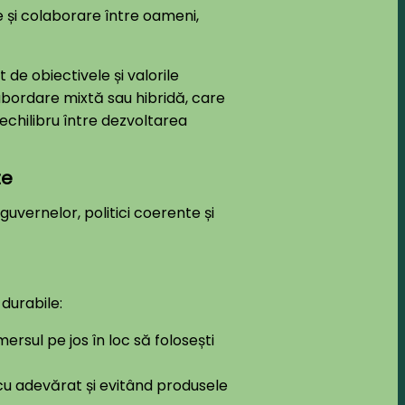
 și colaborare între oameni,
 de obiectivele și valorile
o abordare mixtă sau hibridă, care
echilibru între dezvoltarea
te
uvernelor, politici coerente și
durabile:
rsul pe jos în loc să folosești
u adevărat și evitând produsele