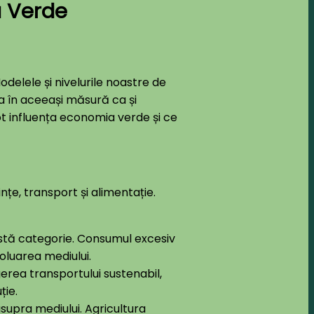
a Verde
odelele și nivelurile noastre de
a în aceeași măsură ca și
t influența economia verde și ce
nțe, transport și alimentație.
astă categorie. Consumul excesiv
poluarea mediului.
gerea transportului sustenabil,
ție.
upra mediului. Agricultura