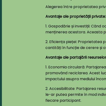
Alegerea între proprietatea priv
Avantaje ale proprietății private:
1. Gospodărie și investiții: Când 
menținerea acestora. Aceasta poa
2. Eficiența pieței: Proprietate
cantități în funcție de cerere și
Avantaje ale partajării resurselor
1. Economia circulară: Partajarea
promovând reciclarea. Acest lucr
impactului asupra mediului încon
2. Accesibilitate: Partajarea res
le-ar putea permite în mod indiv
fiecare participant.