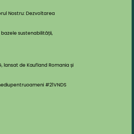
orul Nostru: Dezvoltarea
azele sustenabilității,
G, lansat de Kaufland Romania și
ediupentruoameni
#21VNDS