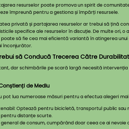
tajarea resurselor poate promova un spirit de comunitate
eze împreună pentru a gestiona și împărți resursele.
tea privată și partajarea resurselor ar trebui să țină cont
sticile specifice ale resurselor în discuție. De multe ori, 
ate să fie cea mai eficientă variantă în atingerea unui 
 înconjurător.
 Trebui să Conducă Trecerea Către Durabilita
ant, dar schimbările pe scară largă necesită intervenția g
Conștienți de Mediu
u pot lua numeroase măsuri pentru a efectua alegeri mai 
nabil: Optează pentru bicicletă, transportul public sau me
pentru distanțe scurte.
 general de consum, cumpărând doar ceea ce ai nevoie c