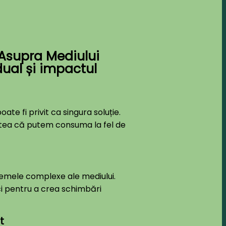
Asupra Mediului
ual și impactul
e fi privit ca singura soluție.
atea că putem consuma la fel de
blemele complexe ale mediului.
tici pentru a crea schimbări
t