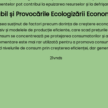
entelor pot contribui la epuizarea resurselor și la defrișa
l și Provocările Ecologizării Econo
ea susținut de factori precum dorința de creștere econo
v și modelele de producție eficiente, care scad prețurile
 consum se concentrează pe protejarea consumatorilor și a
lementare este mai rar utilizată pentru a promova consum
d nivelurile de consum prin creșterea eficienței, dar gener