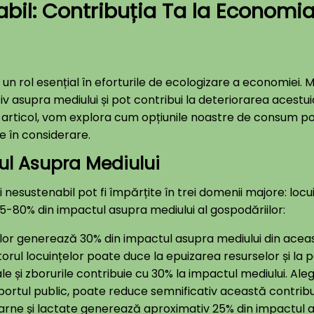
il: Contribuția Ta la Economi
un rol esențial în eforturile de ecologizare a economiei. M
 asupra mediului și pot contribui la deteriorarea acestui
 articol, vom explora cum opțiunile noastre de consum po
e în considerare.
l Asupra Mediului
nesustenabil pot fi împărțite în trei domenii majore: locui
5-80% din impactul asupra mediului al gospodăriilor:
țelor generează 30% din impactul asupra mediului din ace
torul locuințelor poate duce la epuizarea resurselor și la 
e și zborurile contribuie cu 30% la impactul mediului. Ale
ortul public, poate reduce semnificativ această contribu
rne și lactate generează aproximativ 25% din impactul as