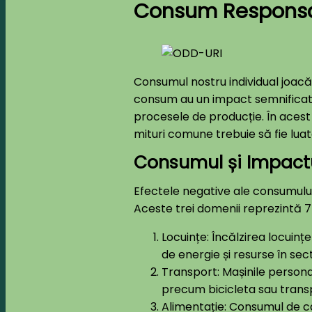
Consum Responsab
Consumul nostru individual joacă 
consum au un impact semnificativ
procesele de producție. În acest
mituri comune trebuie să fie luat
Consumul și Impactu
Efectele negative ale consumului 
Aceste trei domenii reprezintă 7
Locuințe: Încălzirea locuin
de energie și resurse în sec
Transport: Mașinile personal
precum bicicleta sau transp
Alimentație: Consumul de ca