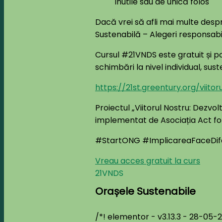
inutile sau de unică folos
Dacă vrei să afli mai multe despr
Sustenabilă – Alegeri responsabile
Cursul #21VNDS este gratuit și p
schimbări la nivel individual, sust
https://21st.greentury.org/viito
Proiectul „Viitorul Nostru: Dezv
implementat de Asociația Act f
#StartONG #ImplicareaFaceDi
Vreau acces gratuit la curs
21VNDS
Orașele Sustenabile
/*! elementor - v3.13.3 - 28-05-20