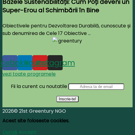
Bazele Sustenabilității: Cum Poți deveni un
Super-Erou al Schimbării în Bine
Obiectivele pentru Dezvoltarea Durabilă, cunoscute și
sub denumirea de Cele 17 Obiective ...
acebook
Linkedin
Youtube
Instagram
vezi toate programele
Fii la curent cu noutatile
2026© 21st Greentury NGO
Acest site foloseste cookies.
Detalii
Accept