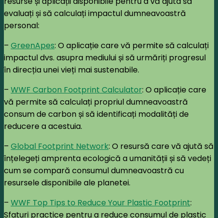
resurse și aplicații disponibile pentru a vă ajuta să
evaluați și să calculați impactul dumneavoastră
personal:
–
GreenApes
: O aplicație care vă permite să calculați
impactul dvs. asupra mediului și să urmăriți progresul
în direcția unei vieți mai sustenabile.
–
WWF Carbon Footprint Calculator
: O aplicație care
vă permite să calculați propriul dumneavoastră
consum de carbon și să identificați modalități de
reducere a acestuia.
–
Global Footprint Network
: O resursă care vă ajută să
înțelegeți amprenta ecologică a umanității și să vedeți
cum se compară consumul dumneavoastră cu
resursele disponibile ale planetei.
–
WWF Top Tips to Reduce Your Plastic Footprint
:
Sfaturi practice pentru a reduce consumul de plastic