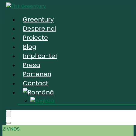
Greentury
Despre noi
Proiecte
Blog
Implica-te!
Presa
Parteneri
Contact
21VNDS