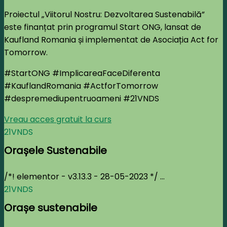
Proiectul „Viitorul Nostru: Dezvoltarea Sustenabilă”
este finanțat prin programul Start ONG, lansat de
Kaufland Romania și implementat de Asociația Act for
Tomorrow.
#StartONG #ImplicareaFaceDiferenta
#KauflandRomania #ActforTomorrow
#despremediupentruoameni
#21VNDS
Vreau acces gratuit la curs
21VNDS
Orașele Sustenabile
/*! elementor - v3.13.3 - 28-05-2023 */ ...
21VNDS
Orașe sustenabile